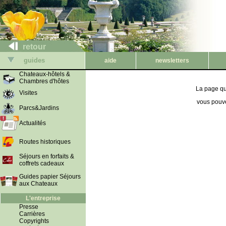
retour
guides
aide
newsletters
Chateaux-hôtels &
Chambres d'hôtes
La page qu
Visites
vous pouve
Parcs&Jardins
Actualités
Routes historiques
Séjours en forfaits &
coffrets cadeaux
Guides papier Séjours
aux Chateaux
L'entreprise
Presse
Carrières
Copyrights