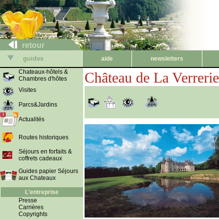
retour
guides
aide
newsletters
Chateaux-hôtels &
Château de La Verrerie
Chambres d'hôtes
Visites
Parcs&Jardins
Actualités
Routes historiques
Séjours en forfaits &
coffrets cadeaux
Guides papier Séjours
aux Chateaux
L'entreprise
Presse
Carrières
Copyrights