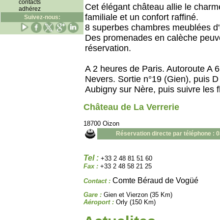
contacts
Cet élégant château allie le char
adhérez
familiale et un confort raffiné.
Suivez-nous:
8 superbes chambres meublées d
Des promenades en calèche peuve
réservation.
A 2 heures de Paris. Autoroute A 6
Nevers. Sortie n°19 (Gien), puis D
Aubigny sur Nère, puis suivre les f
Château de La Verrerie
18700 Oizon
Réservation directe par téléphone : 
Tel :
+33 2 48 81 51 60
Fax :
+33 2 48 58 21 25
Comte Béraud de Vogüé
Contact :
Gare :
Gien et Vierzon (35 Km)
Aéroport :
Orly (150 Km)