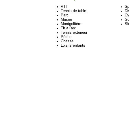
VTT
Sp
Tennis de table
Di
Parc
Cy
Musée
Go
Montgolfière
Sk
Tir à l'arc
Tennis extérieur
Pêche
Chasse
Loisirs enfants